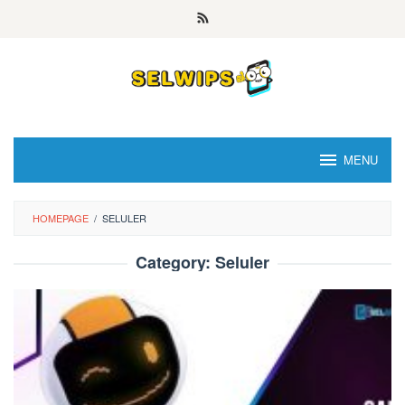
Skip
to
content
MENU
HOMEPAGE
/
SELULER
Category:
Seluler