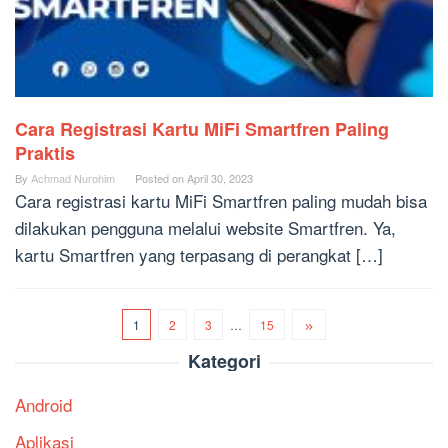
Cara Registrasi Kartu MiFi Smartfren Paling
Praktis
By
Achmad Nurohim
Posted on
April 30, 2023
Cara registrasi kartu MiFi Smartfren paling mudah bisa
dilakukan pengguna melalui website Smartfren. Ya,
kartu Smartfren yang terpasang di perangkat […]
1
2
3
…
15
Kategori
Android
Aplikasi