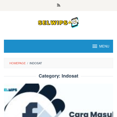
Skip
to
content
MENU
HOMEPAGE
/
INDOSAT
Category:
Indosat