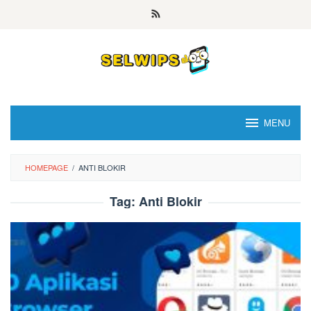
Skip
to
content
MENU
HOMEPAGE
/
ANTI BLOKIR
Tag:
Anti Blokir