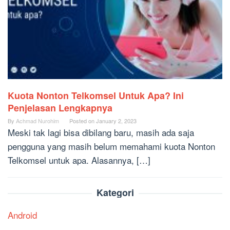
Kuota Nonton Telkomsel Untuk Apa? Ini
Penjelasan Lengkapnya
By
Achmad Nurohim
Posted on
January 2, 2023
Meski tak lagi bisa dibilang baru, masih ada saja
pengguna yang masih belum memahami kuota Nonton
Telkomsel untuk apa. Alasannya, […]
Kategori
Android