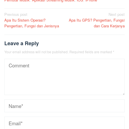
Post
Previous post
Next post
Apa Itu Sistem Operasi?
Apa Itu GPS? Pengertian, Fungsi
navigation
Pengertian, Fungsi dan Jenisnya
dan Cara Kerjanya
Leave a Reply
Your email address will not be published.
Required fields are marked
*