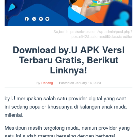
Su,ber: https://selwips.com/wp-admin/post.php?
post=642&action=edit&classic-editor
Download by.U APK Versi
Terbaru Gratis, Berikut
Linknya!
By
Danang
Posted on
January 14, 2023
by.U merupakan salah satu provider digital yang saat
ini sedang populer khususnya di kalangan anak muda
milenial.
Meskipun masih tergolong muda, namun provider yang
satu ini sudah mampu bersaing dengan berbagai