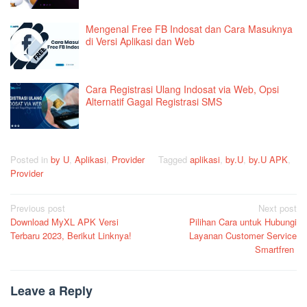
Mengenal Free FB Indosat dan Cara Masuknya
di Versi Aplikasi dan Web
Cara Registrasi Ulang Indosat via Web, Opsi
Alternatif Gagal Registrasi SMS
Posted in
by U
,
Aplikasi
,
Provider
Tagged
aplikasi
,
by.U
,
by.U APK
,
Provider
Post
Previous post
Next post
Download MyXL APK Versi
Pilihan Cara untuk Hubungi
navigation
Terbaru 2023, Berikut Linknya!
Layanan Customer Service
Smartfren
Leave a Reply