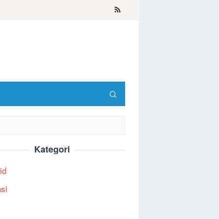
Kategori
id
asi