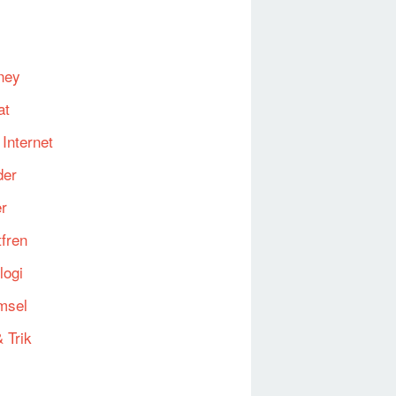
ney
at
 Internet
der
er
fren
logi
msel
 Trik