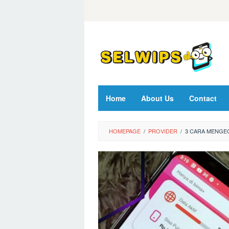
Skip
to
content
Home
About Us
Contact
HOMEPAGE
/
PROVIDER
/
3 CARA MENGEC