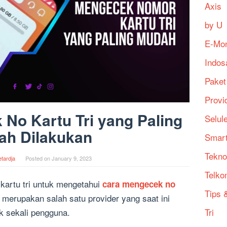
Axis
by U
E-Mo
Indos
Paket
Provi
No Kartu Tri yang Paling
Selul
ah Dilakukan
Smart
Tekno
tardja
Posted on
January 9, 2023
Telko
kartu tri untuk mengetahui
cara mengecek no
Tips &
 merupakan salah satu provider yang saat ini
Tri
k sekali pengguna.