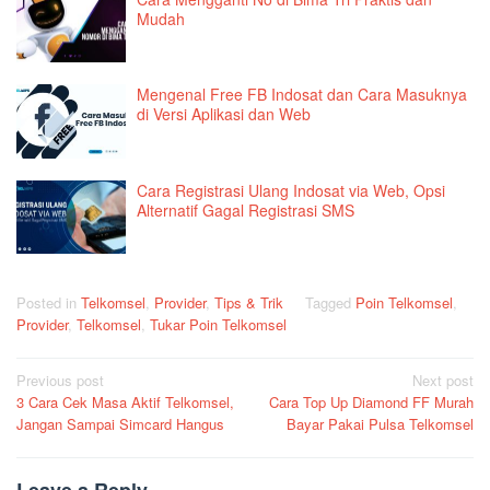
Mudah
Mengenal Free FB Indosat dan Cara Masuknya
di Versi Aplikasi dan Web
Cara Registrasi Ulang Indosat via Web, Opsi
Alternatif Gagal Registrasi SMS
Posted in
Telkomsel
,
Provider
,
Tips & Trik
Tagged
Poin Telkomsel
,
Provider
,
Telkomsel
,
Tukar Poin Telkomsel
Post
Previous post
Next post
3 Cara Cek Masa Aktif Telkomsel,
Cara Top Up Diamond FF Murah
navigation
Jangan Sampai Simcard Hangus
Bayar Pakai Pulsa Telkomsel
Leave a Reply