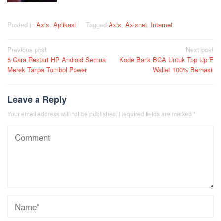
Posted in
Axis
,
Aplikasi
Tagged
Axis
,
Axisnet
,
Internet
Post
Previous post
Next post
5 Cara Restart HP Android Semua
Kode Bank BCA Untuk Top Up E
navigation
Merek Tanpa Tombol Power
Wallet 100% Berhasil
Leave a Reply
Your email address will not be published.
Required fields are marked
*