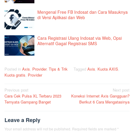
Mengenal Free FB Indosat dan Cara Masuknya
di Versi Aplikasi dan Web
Cara Registrasi Ulang Indosat via Web, Opsi
Alternatif Gagal Registrasi SMS
Posted in
Axis
,
Provider
,
Tips & Trik
Tagged
Axis
,
Kuota AXIS
,
Kuota gratis
,
Provider
Post
Previous post
Next post
Cara Cek Pulsa XL Terbaru 2023
Koneksi Internet Axis Gangguan?
navigation
Ternyata Gampang Banget
Berikut 6 Cara Mengatasinya
Leave a Reply
Your email address will not be published.
Required fields are marked
*