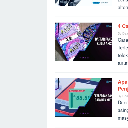
alter
4 Ca
By
Dea
Cara
Terl
tele
turu
Apa
Pen
By
Dea
Di er
asin
masy