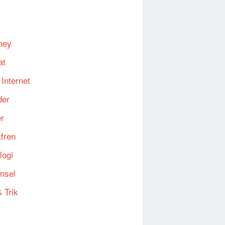
ney
at
 Internet
der
er
fren
logi
msel
 Trik