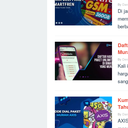
By
Dan
Di j
mema
berb
Daft
Mur
By
Den
Kali
harg
sang
Kum
Tah
By
Dan
AXIS