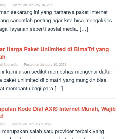
ang
Posted on
January 10, 2023
aman sekarang ini yang namanya paket internet
ng sangatlah penting agar kita bisa mengakses
agai layanan seperti sosial media, […]
ar Harga Paket Unlimited di BimaTri yang
ah
di Soetardja
Posted on
January 10, 2023
 ini kami akan sedikit membahas mengenai daftar
a paket unlimited di bimatri yang mungkin bisa
at membantu bagi para […]
pulan Kode Dial AXIS Internet Murah, Wajib
u!
ang
Posted on
January 9, 2023
 merupakan salah satu provider terbaik yang