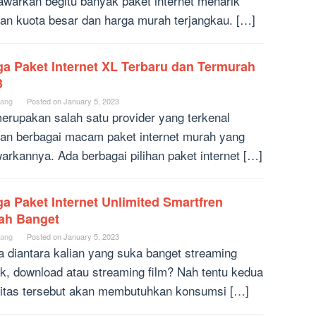
warkan begitu banyak paket internet menarik
an kuota besar dan harga murah terjangkau. […]
ga Paket Internet XL Terbaru dan Termurah
3
ang
Posted on
January 5, 2023
erupakan salah satu provider yang terkenal
an berbagai macam paket internet murah yang
warkannya. Ada berbagai pilihan paket internet […]
a Paket Internet Unlimited Smartfren
ah Banget
ang
Posted on
January 5, 2023
a diantara kalian yang suka banget streaming
k, download atau streaming film? Nah tentu kedua
vitas tersebut akan membutuhkan konsumsi […]