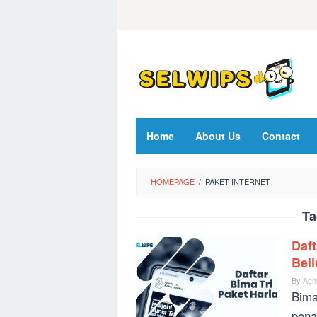
Skip
to
content
Home
About Us
Contact
HOMEPAGE
/
PAKET INTERNET
Ta
Daft
Bel
By
Ach
Bima
pena