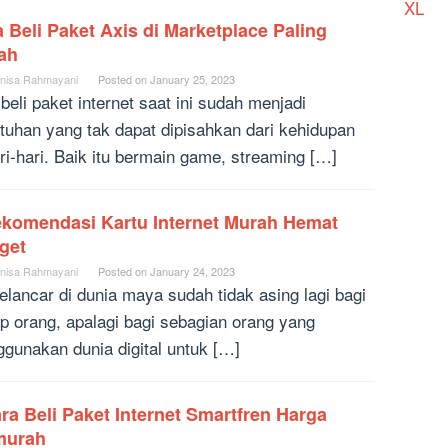
XL
 Beli Paket Axis di Marketplace Paling
ah
nisa Rahmayani
Posted on
January 25, 2023
eli paket internet saat ini sudah menjadi
tuhan yang tak dapat dipisahkan dari kehidupan
ri-hari. Baik itu bermain game, streaming […]
ekomendasi Kartu Internet Murah Hemat
get
nisa Rahmayani
Posted on
January 24, 2023
elancar di dunia maya sudah tidak asing lagi bagi
ap orang, apalagi bagi sebagian orang yang
gunakan dunia digital untuk […]
ra Beli Paket Internet Smartfren Harga
murah