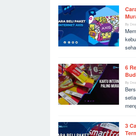
Cara
Mur
By
Dea
Memb
kebu
seha
6 R
Bud
By
Dea
Bers
seti
meng
3 Ca
Ter