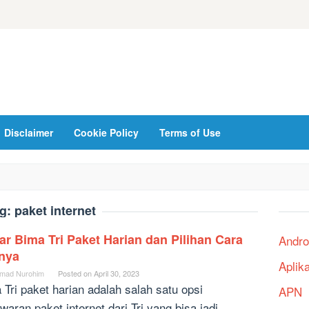
Disclaimer
Cookie Policy
Terms of Use
g:
paket internet
ar Bima Tri Paket Harian dan Pilihan Cara
Andro
inya
Aplik
mad Nurohim
Posted on
April 30, 2023
 Tri paket harian adalah salah satu opsi
APN
waran paket internet dari Tri yang bisa jadi