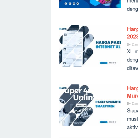
mena
deng
Har
202
By
Dan
XL m
deng
dita
Harg
Mur
By
Dan
Siap
musi
akti