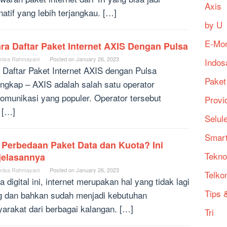
Axis
natif yang lebih terjangkau. […]
by U
E-Mo
ra Daftar Paket Internet AXIS Dengan Pulsa
nisa Rahmayani
Posted on
January 26, 2023
Indos
 Daftar Paket Internet AXIS dengan Pulsa
Paket
engkap – AXIS adalah salah satu operator
komunikasi yang populer. Operator tersebut
Provi
t […]
Selul
Smart
 Perbedaan Paket Data dan Kuota? Ini
Tekno
jelasannya
nisa Rahmayani
Posted on
January 26, 2023
Telko
a digital ini, internet merupakan hal yang tidak lagi
Tips &
g dan bahkan sudah menjadi kebutuhan
arakat dari berbagai kalangan. […]
Tri