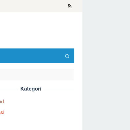
Kategori
id
asi