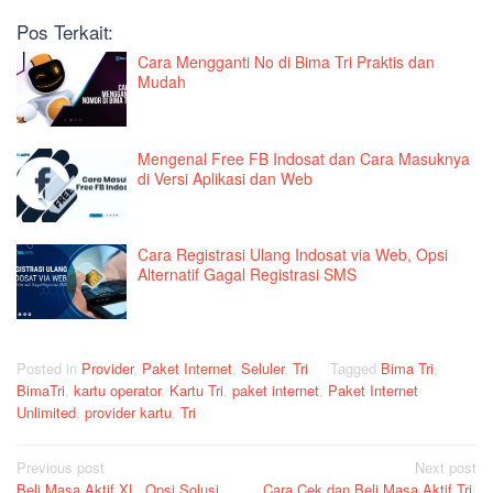
Pos Terkait:
Cara Mengganti No di Bima Tri Praktis dan
Mudah
Mengenal Free FB Indosat dan Cara Masuknya
di Versi Aplikasi dan Web
Cara Registrasi Ulang Indosat via Web, Opsi
Alternatif Gagal Registrasi SMS
Posted in
Provider
,
Paket Internet
,
Seluler
,
Tri
Tagged
Bima Tri
,
BimaTri
,
kartu operator
,
Kartu Tri
,
paket internet
,
Paket Internet
Unlimited
,
provider kartu
,
Tri
Post
Previous post
Next post
Beli Masa Aktif XL, Opsi Solusi
Cara Cek dan Beli Masa Aktif Tri,