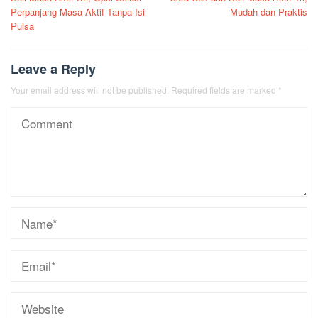
navigation
Perpanjang Masa Aktif Tanpa Isi
Mudah dan Praktis
Pulsa
Leave a Reply
Your email address will not be published.
Required fields are marked
*