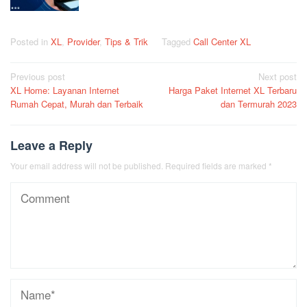
Posted in
XL
,
Provider
,
Tips & Trik
Tagged
Call Center XL
Post
Previous post
Next post
XL Home: Layanan Internet
Harga Paket Internet XL Terbaru
navigation
Rumah Cepat, Murah dan Terbaik
dan Termurah 2023
Leave a Reply
Your email address will not be published.
Required fields are marked
*