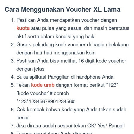
Cara Menggunakan
Voucher X
L
Lama
Pastikan Anda mendapatkan voucher dengan
atau pulsa yang sesuai dan masih berstatus
kuota
aktif serta dalam kondisi yang baik
G
osok
pelindung
kode voucher
di
bagian belakang
dengan hati-hati menggunakan koin
Pastikan Anda bisa melihat
16 digit
kode voucher
dengan jelas
B
uka aplikasi
Panggilan di handphone Anda
Tekan
dengan format berikut
*123*
kode umb
[
kode
voucher
]
#
contoh
*123*1234567890123456#
Cek kembali bahwa kode yang Anda tekan sudah
benar
Jika
dirasa
sudah
sesuai tekan
OK/
Yes/ Panggil
Tunggu permintaan
Anda
diproses