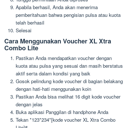
Apabila
berhasil,
Anda akan menerima
pemberitahuan bahwa pengisian pulsa atau kuota
telah berhasil
Selesai
Cara Menggunakan
Voucher X
L
Xtra
Combo
L
ite
Pastikan Anda mendapatkan voucher dengan
kuota atau pulsa yang sesuai dan masih berstatus
aktif serta dalam kondisi yang baik
G
osok
pelindung
kode voucher
di
bagian belakang
dengan hati-hati menggunakan koin
Pastikan Anda bisa melihat
16 digit
kode voucher
dengan jelas
B
uka aplikasi
Panggilan di handphone Anda
Tekan *123*234*[kode voucher XL Xtra Combo
Lite]#