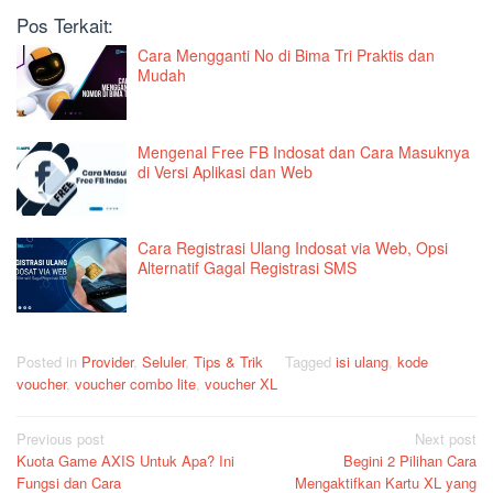
Pos Terkait:
Cara Mengganti No di Bima Tri Praktis dan
Mudah
Mengenal Free FB Indosat dan Cara Masuknya
di Versi Aplikasi dan Web
Cara Registrasi Ulang Indosat via Web, Opsi
Alternatif Gagal Registrasi SMS
Posted in
Provider
,
Seluler
,
Tips & Trik
Tagged
isi ulang
,
kode
voucher
,
voucher combo lite
,
voucher XL
Post
Previous post
Next post
Kuota Game AXIS Untuk Apa? Ini
Begini 2 Pilihan Cara
navigation
Fungsi dan Cara
Mengaktifkan Kartu XL yang