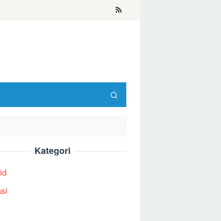
Kategori
id
asi