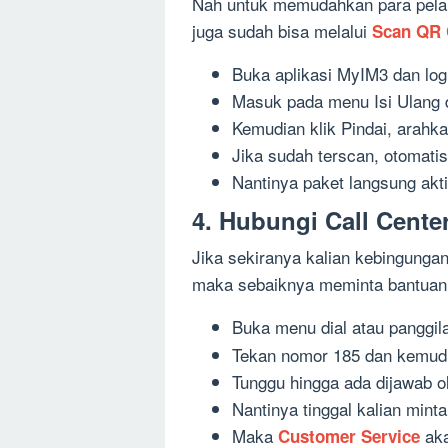
Nah untuk memudahkan para pela
juga sudah bisa melalui
Scan QR
Buka aplikasi MyIM3 dan log
Masuk pada menu Isi Ulang d
Kemudian klik Pindai, arahk
Jika sudah terscan, otomatis
Nantinya paket langsung akti
4. Hubungi Call Cente
Jika sekiranya kalian kebingunga
maka sebaiknya meminta bantua
Buka menu dial atau panggil
Tekan nomor 185 dan kemudi
Tunggu hingga ada dijawab o
Nantinya tinggal kalian min
Maka
aka
Customer Service