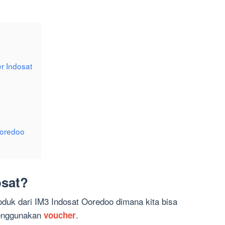
r Indosat
Ooredoo
osat?
duk dari IM3 Indosat Ooredoo dimana kita bisa
menggunakan
.
voucher