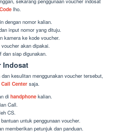
nggan, sekarang penggunaan voucher indosat
lho.
 Code
in dengan nomor kalian.
an input nomor yang dituju.
an kamera ke kode voucher.
 voucher akan dipakai.
f dan siap digunakan.
r Indosat
n dan kesulitan menggunakan voucher tersebut,
n
saja.
Call Center
an di
kalian.
handphone
an Call.
leh CS.
ta bantuan untuk penggunaan voucher.
n memberikan petunjuk dan panduan.