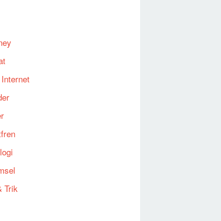
ney
at
 Internet
der
er
fren
logi
msel
 Trik