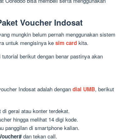
at Ooredoo bisa membeli serta menggunakan
aket Voucher Indosat
 yang mungkin belum pernah menggunakan sistem
ara untuk mengisinya ke
kita.
sim card
i tutorial berikut dengan benar pastinya akan
voucher Indosat adalah dengan
, berikut
dial UMB
di gerai atau konter terdekat.
ucher hingga melihat 14 digi kode.
u panggilan di smartphone kalian.
dan tekan call.
Voucher#