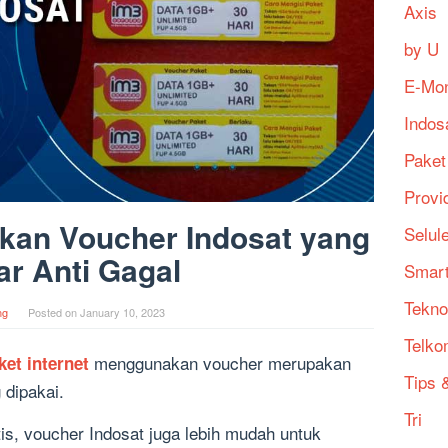
Axis
by U
E-Mo
Indos
Paket
Provi
kan Voucher Indosat yang
Selul
r Anti Gagal
Smart
Tekno
ng
Posted on
January 10, 2023
Telko
menggunakan voucher merupakan
et internet
Tips &
 dipakai.
Tri
tis, voucher Indosat juga lebih mudah untuk