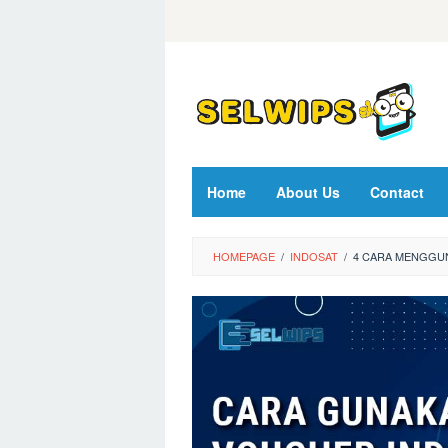
Skip
to
content
Home
About Us
Contact
HOMEPAGE
/
INDOSAT
/
4 CARA MENGGUN