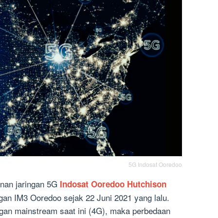
5G Indosat Ooredoo
anan
jaringan
5G
Indosat Ooredoo Hutchison
ggan IM3 Ooredoo
sejak
22 Juni 2021
yang lalu.
ngan mainstream saat ini (4G), maka perbedaan