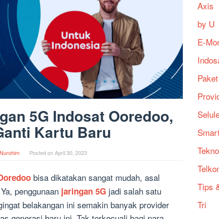
Axis
by U
E-Mo
Indos
Paket
Provi
ngan 5G Indosat Ooredoo,
Selul
anti Kartu Baru
Smart
Tekno
Nurohim
Posted on
April 30, 2023
Telko
bisa dikatakan sangat mudah, asal
 Ooredoo
Tips &
 Ya, penggunaan
jadi salah satu
jaringan 5G
Tri
gingat belakangan ini semakin banyak provider
s generasi baru ini. Tak terkecuali bagi para