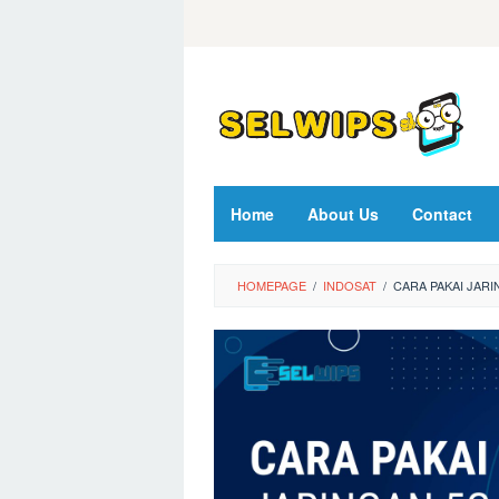
Skip
to
content
Home
About Us
Contact
HOMEPAGE
/
INDOSAT
/
CARA PAKAI JAR