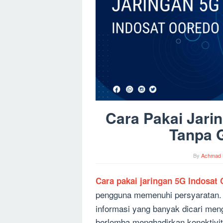
Cara Pakai Jari
Tanpa G
By
Achmad 
C
ara pakai jaringan 5G Indosat
pengguna memenuhi persyaratan.
informasi yang banyak dicari men
berlomba menghadirkan konektivita