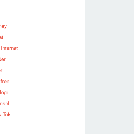
ney
at
 Internet
der
er
fren
logi
msel
 Trik