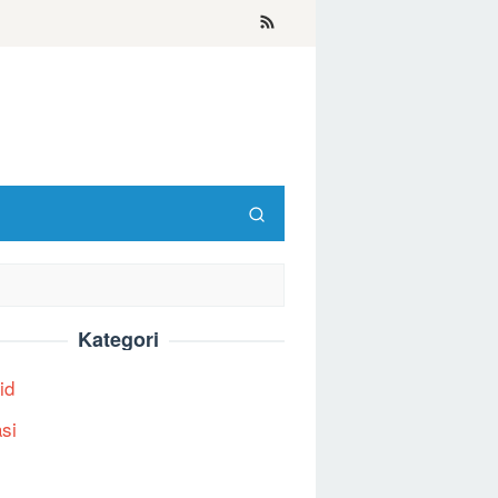
Kategori
id
asi