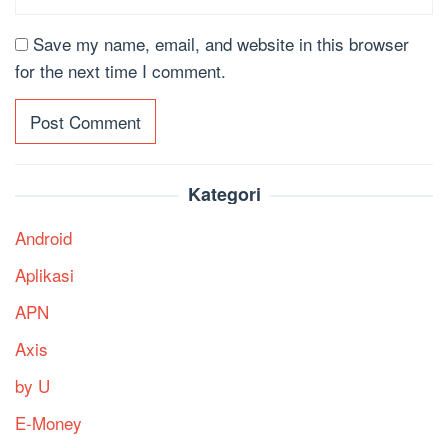
Save my name, email, and website in this browser
for the next time I comment.
Kategori
Android
Aplikasi
APN
Axis
by U
E-Money