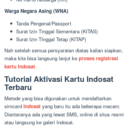
Warga Negara Asing (WNA)
Tanda Pengenal/Passport
Surat Izin Tinggal Sementara (KITAS)
Surat Izin TInggal Tetap (KITAP)
Nah setelah semua persyaratan diatas kalian siapkan,
maka kita bisa langsung lanjut ke
proses registrasi
.
kartu Indosat
Tutorial Aktivasi Kartu Indosat
Terbaru
Metode yang bisa digunakan untuk mendaftarkan
simcard
yang baru itu ada beberapa macam.
Indosat
Diantaranya ada yang lewat SMS, online di situs resmi
atau langsung ke galeri Indosat.