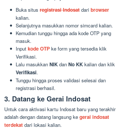
Buka situs
dari
registrasi Indosat
browser
kalian.
Selanjutnya masukkan nomor simcard kalian.
Kemudian tunggu hingga ada kode OTP yang
masuk.
Input
ke form yang tersedia klik
kode OTP
Verifikasi.
Lalu masukkan
dan
kalian dan klik
NIK
No KK
.
Verifikasi
Tunggu hingga proses validasi selesai dan
registrasi berhasil.
3. Datang ke Gerai Indosat
Untuk cara aktivasi kartu Indosat baru yang terakhir
adalah dengan datang langsung ke
gerai indosat
dari lokasi kalian.
terdekat