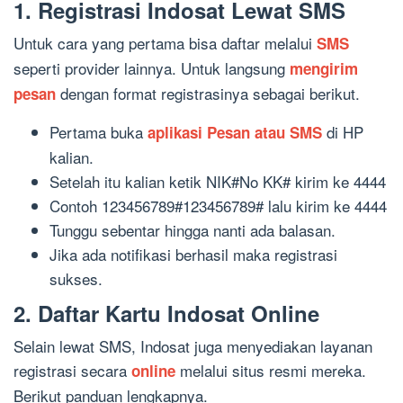
1. Registrasi Indosat Lewat SMS
Untuk cara yang pertama bisa daftar melalui
SMS
seperti provider lainnya. Untuk langsung
mengirim
dengan format registrasinya sebagai berikut.
pesan
Pertama buka
di HP
aplikasi Pesan atau SMS
kalian.
Setelah itu kalian ketik NIK#No KK# kirim ke 4444
Contoh 123456789#123456789# lalu kirim ke 4444
Tunggu sebentar hingga nanti ada balasan.
Jika ada notifikasi berhasil maka registrasi
sukses.
2. Daftar Kartu Indosat Online
Selain lewat SMS, Indosat juga menyediakan layanan
registrasi secara
melalui situs resmi mereka.
online
Berikut panduan lengkapnya.