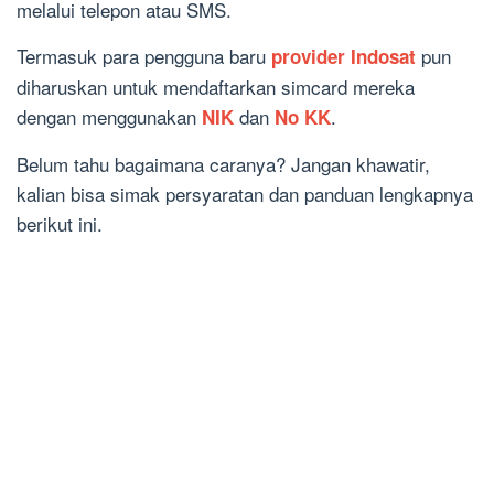
melalui telepon atau SMS.
Termasuk para pengguna baru
pun
provider Indosat
diharuskan untuk mendaftarkan simcard mereka
dengan menggunakan
dan
.
NIK
No KK
Belum tahu bagaimana caranya? Jangan khawatir,
kalian bisa simak persyaratan dan panduan lengkapnya
berikut ini.