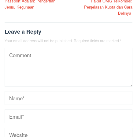
Passport Adalah: Pengertian,
Paket OMG Telkomsel:
navigation
Jenis, Kegunaan
Penjelasan Kuota dan Cara
Belinya
Leave a Reply
Your email address will not be published.
Required fields are marked
*