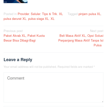
Posted in
Provider
,
Seluler
,
Tips & Trik
,
XL
Tagged
pinjam pulsa XL
,
pulsa darurat XL
,
pulsa siaga XL
,
XL
Post
Previous post
Next post
Paket Akrab XL, Paket Kuota
Beli Masa Aktif XL, Opsi Solusi
navigation
Besar Bisa Dibagi-Bagi
Perpanjang Masa Aktif Tanpa Isi
Pulsa
Leave a Reply
Your email address will not be published.
Required fields are marked
*