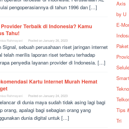
Axis
lai pengoperasiannya di tahun 1996 dan […]
by U
E-Mo
 Provider Terbaik di Indonesia? Kamu
us Tahu!
Indos
nisa Rahmayani
Posted on
January 26, 2023
Paket
 Signal, sebuah perusahaan riset jaringan internet
l telah merilis laporan riset terbaru terhadap
Provi
rapa penyedia layanan provider di Indonesia. […]
Selul
Smart
ekomendasi Kartu Internet Murah Hemat
get
Tekno
nisa Rahmayani
Posted on
January 24, 2023
Telko
elancar di dunia maya sudah tidak asing lagi bagi
ap orang, apalagi bagi sebagian orang yang
Tips &
gunakan dunia digital untuk […]
Tri