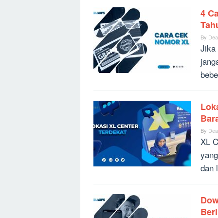
4 C
Tah
By
Dea
Jika
jang
bebe
Lok
Bara
By
Dea
XL C
yang
dan 
Dow
Beri