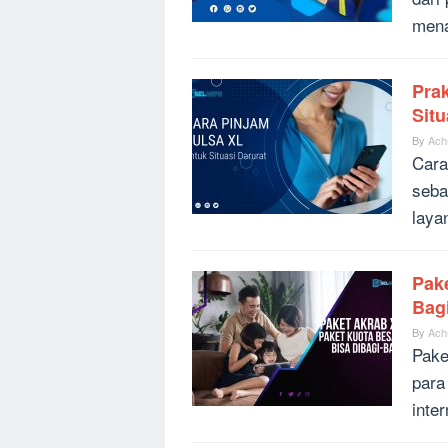
mena
Prak
Situ
By
Ach
Cara
seba
laya
Pake
Bag
By
Ach
Pake
para
inte