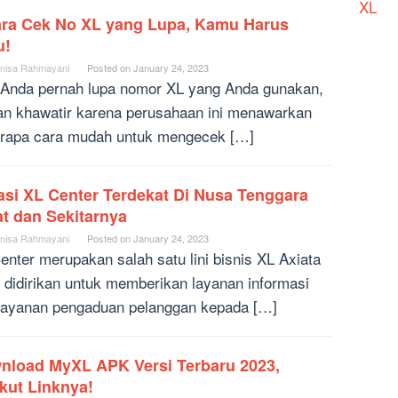
XL
ara Cek No XL yang Lupa, Kamu Harus
u!
nisa Rahmayani
Posted on
January 24, 2023
 Anda pernah lupa nomor XL yang Anda gunakan,
an khawatir karena perusahaan ini menawarkan
rapa cara mudah untuk mengecek […]
asi XL Center Terdekat Di Nusa Tenggara
t dan Sekitarnya
nisa Rahmayani
Posted on
January 24, 2023
enter merupakan salah satu lini bisnis XL Axiata
 didirikan untuk memberikan layanan informasi
layanan pengaduan pelanggan kepada […]
nload MyXL APK Versi Terbaru 2023,
kut Linknya!