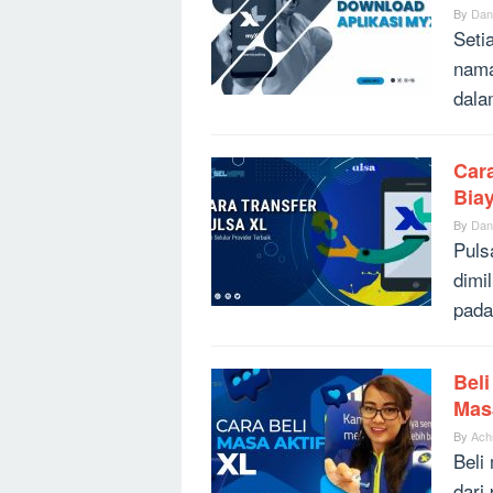
By
Dan
Seti
nama
dala
Cara
Bia
By
Dan
Puls
dimi
pada
Beli
Mas
By
Ach
Beli
dari