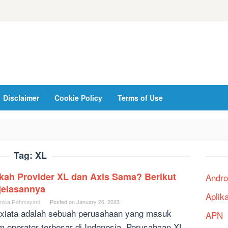
Disclaimer
Cookie Policy
Terms of Use
Tag:
XL
kah Provider XL dan Axis Sama? Berikut
Andro
jelasannya
Aplik
nisa Rahmayani
Posted on
January 26, 2023
xiata adalah sebuah perusahaan yang masuk
APN
m operator terbesar di Indonesia. Perusahaan XL