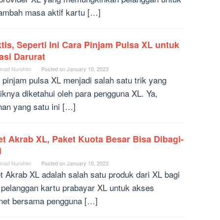
mbah masa aktif kartu […]
tis, Seperti Ini Cara Pinjam Pulsa XL untuk
asi Darurat
mad Nurohim
Posted on
January 10, 2023
 pinjam pulsa XL menjadi salah satu trik yang
iknya diketahui oleh para pengguna XL. Ya,
nan yang satu ini […]
t Akrab XL, Paket Kuota Besar Bisa Dibagi-
i
mad Nurohim
Posted on
January 10, 2023
t Akrab XL adalah salah satu produk dari XL bagi
 pelanggan kartu prabayar XL untuk akses
rnet bersama pengguna […]