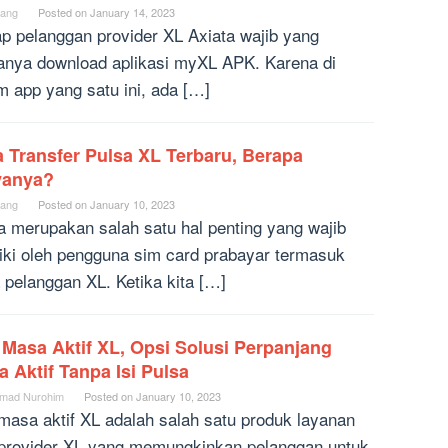
ang
Posted on
January 14, 2023
ap pelanggan provider XL Axiata wajib yang
nya download aplikasi myXL APK. Karena di
m app yang satu ini, ada […]
 Transfer Pulsa XL Terbaru, Berapa
yanya?
ang
Posted on
January 10, 2023
a merupakan salah satu hal penting yang wajib
liki oleh pengguna sim card prabayar termasuk
 pelanggan XL. Ketika kita […]
 Masa Aktif XL, Opsi Solusi Perpanjang
a Aktif Tanpa Isi Pulsa
mad Nurohim
Posted on
January 10, 2023
 masa aktif XL adalah salah satu produk layanan
 provider XL yang memungkinkan pelanggan untuk