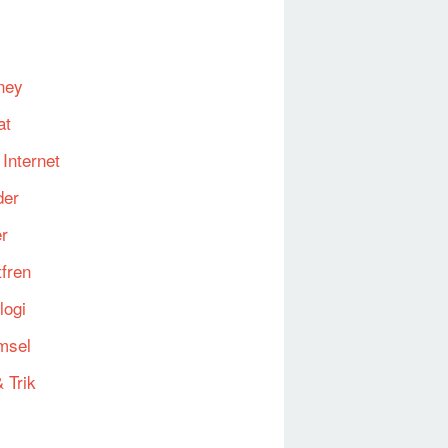
ney
at
 Internet
der
er
fren
logi
msel
 Trik