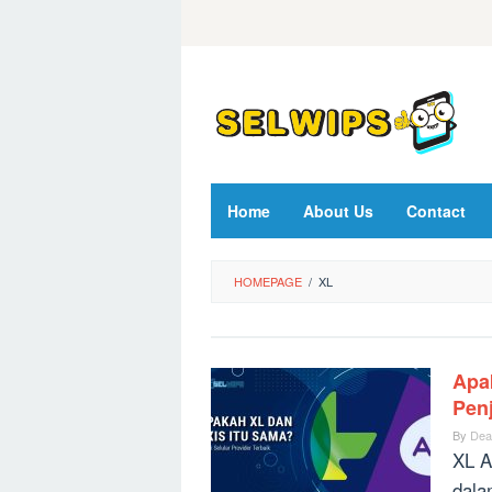
Skip
to
content
Home
About Us
Contact
HOMEPAGE
/
XL
Apa
Pen
By
Dea
XL A
dala