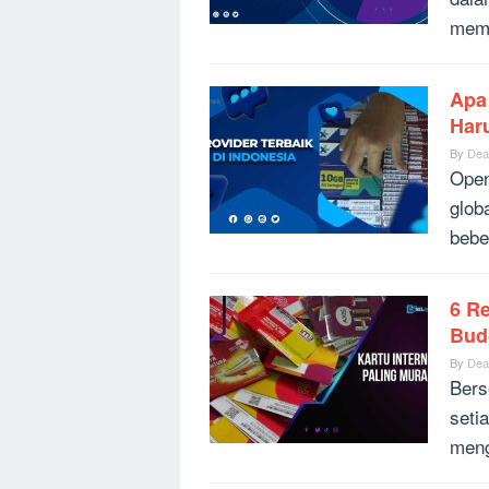
memu
Apa
Har
By
Dea
Open
globa
bebe
6 R
Bud
By
Dea
Bers
seti
meng