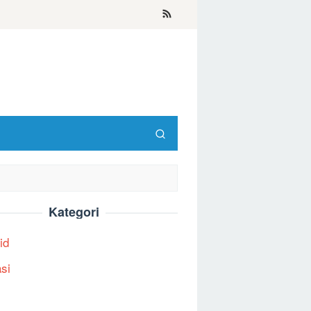
Kategori
id
asi