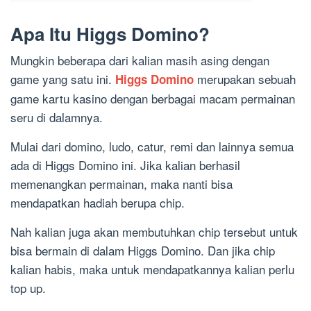
Apa Itu Higgs Domino?
Mungkin beberapa dari kalian masih asing dengan
game yang satu ini.
merupakan sebuah
Higgs Domino
game kartu kasino dengan berbagai macam permainan
seru di dalamnya.
Mulai dari domino, ludo, catur, remi dan lainnya semua
ada di Higgs Domino ini. Jika kalian berhasil
memenangkan permainan, maka nanti bisa
mendapatkan hadiah berupa chip.
Nah kalian juga akan membutuhkan chip tersebut untuk
bisa bermain di dalam Higgs Domino. Dan jika chip
kalian habis, maka untuk mendapatkannya kalian perlu
top up.