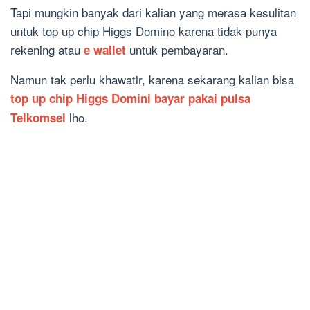
Tapi mungkin banyak dari kalian yang merasa kesulitan
untuk top up chip Higgs Domino karena tidak punya
rekening atau
untuk pembayaran.
e wallet
Namun tak perlu khawatir, karena sekarang kalian bisa
top up chip Higgs Domini bayar pakai pulsa
lho.
Telkomsel