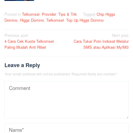
Posted in
Telkomsel
,
Provider
,
Tips & Trik
Tagged
Chip Higgs
Domino
,
Higgs Domino
,
Telkomsel
,
Top Up Higgs Domino
Post
Previous post
Next post
4 Cara Cek Kuota Telkomsel
Cara Tukar Poin Indosat Melalui
navigation
Paling Mudah Anti Ribet
SMS atau Aplikasi MyIM3
Leave a Reply
Your email address will not be published.
Required fields are marked
*