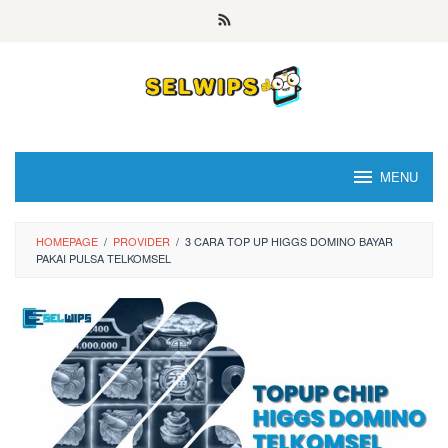
Skip
to
content
MENU
HOMEPAGE
/
PROVIDER
/
3 CARA TOP UP HIGGS DOMINO BAYAR
PAKAI PULSA TELKOMSEL