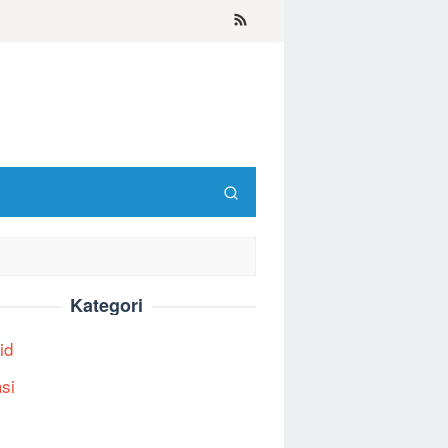
Kategori
id
asi