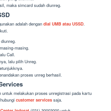
sil, maka simcard sudah diunreg.
USSD
 gunakan adalah dengan
.
dial UMB atau USSD
kuti.
 diunreg.
 masing-masing.
alu Call.
a, lalu pilih Unreg.
petunjukknya.
nandakan proses unreg berhasil.
Services
an untuk melakukan proses unregistrasi pada kartu
 hubungi
saja.
customer services
(021) 30003000 untuk
 Center Indosat