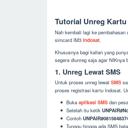
Tutorial Unreg Kartu
Nah kembali lagi ke pembahasan 
simcard IM3
.
Indosat
Khususnya bagi kalian yang punya
segera diunreg saja agar NIKnya 
1. Unreg Lewat SMS
Untuk proses unreg lewat
sa
SMS
proses registrasi kartu Indosat. Un
Buka
dan pesa
aplikasi SMS
Setelah itu ketik
UNPAIR#No
Contoh
UNPAIR#081564837
Tunggu hingga ada SMS bala