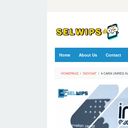
Skip
to
content
Home
About Us
Contact
HOMEPAGE
/
INDOSAT
/
4 CARA UNREG K