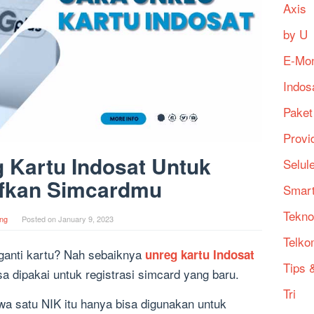
Axis
by U
E-Mo
Indos
Paket
Provi
 Kartu Indosat Untuk
Selul
ifkan Simcardmu
Smart
Tekno
ng
Posted on
January 9, 2023
Telko
ganti kartu? Nah sebaiknya
unreg kartu Indosat
Tips &
sa dipakai untuk registrasi simcard yang baru.
Tri
wa satu NIK itu hanya bisa digunakan untuk