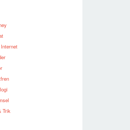
ney
at
 Internet
der
er
fren
logi
msel
 Trik